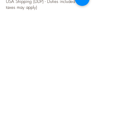
USA Shipping (DDP) - Duties included (Local
taxes may apply)
Options sécurisées de paiements par Paypal
Suivez-moi
Blog
Instagram
Pinterest
Twitter