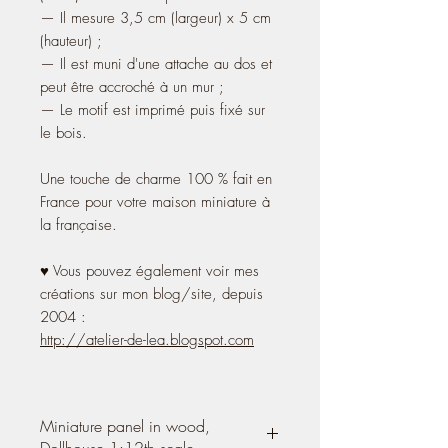
— Il mesure 3,5 cm (largeur) x 5 cm
(hauteur) ;
— Il est muni d'une attache au dos et
peut être accroché à un mur ;
— Le motif est imprimé puis fixé sur
le bois.
Une touche de charme 100 % fait en
France pour votre maison miniature à
la française.
♥ Vous pouvez également voir mes
créations sur mon blog/site, depuis
2004 :
http://atelier-de-lea.blogspot.com
Miniature panel in wood,
Dollhouse 1:12th scale