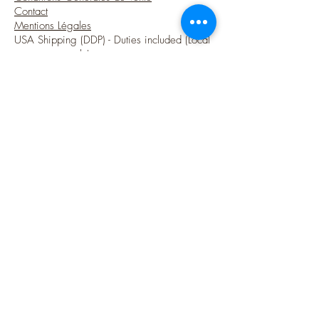
Contact
Mentions Légales
USA Shipping (DDP) - Duties included (Local
taxes may apply)
Options sécurisées de paiements par Paypal
Suivez-moi
Blog
Instagram
Pinterest
Twitter