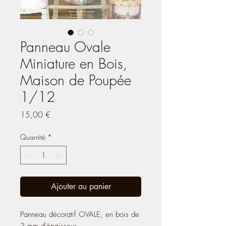
Panneau Ovale
Miniature en Bois,
Maison de Poupée
1/12
Prix
15,00 €
Quantité
*
Ajouter au panier
Panneau décoratif OVALE, en bois de
3 mm d'épaisseur.