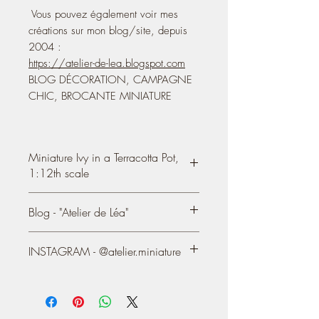
Vous pouvez également voir mes
créations sur mon blog/site, depuis
2004 :
https://atelier-de-lea.blogspot.com
BLOG DÉCORATION, CAMPAGNE
CHIC, BROCANTE MINIATURE
Miniature Ivy in a Terracotta Pot,
1:12th scale
Miniature Ivy in an aged terracotta Pot
,
Blog - "Atelier de Léa"
Decoration accessory for a doll's house
in 1/12 scale
You also can see most of my creations on
- The pot is in terracotta, aged;
INSTAGRAM - @atelier.miniature
my Blog / Website, online since 2004:
- The composition measures
https://atelier-de-lea.blogspot.com
approximately 3 cm (height)1.18"
https://www.instagram.com/atelier.mini
ature/
Each ivy leaf is individually attached