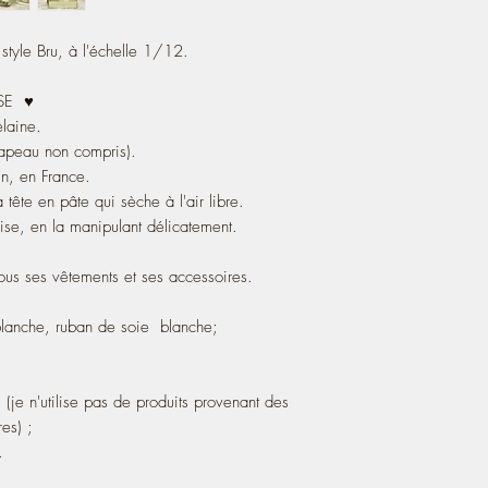
- It is articulated and 
tyle Bru, à l'échelle 1/12.
I also manufacture, fro
accessories.
ISE ♥
It wears :
laine.
- a dress made with a F
hapeau non compris).
ribbon;
in, en France.
- a matching hat;
- white cotton panties;
a tête en pâte qui sèche à l'air libre.
- imitation leather shoe
ssise, en la manipulant délicatement.
my miniatures);
- Its hair isVenetian blo
tous ses vêtements et ses accessoires.
blanche, ruban de soie blanche;
 (je n'utilise pas de produits provenant des
es) ;
.