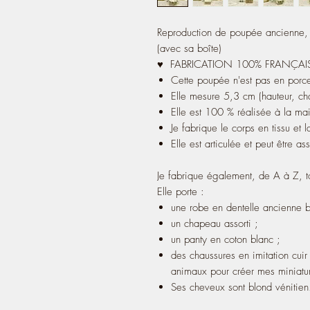
Reproduction de poupée ancienne, s
(avec sa boîte)
♥ FABRICATION 100% FRANÇA
Cette poupée n'est pas en porce
Elle mesure 5,3 cm (hauteur, c
Elle est 100 % réalisée à la ma
Je fabrique le corps en tissu et l
Elle est articulée et peut être a
Je fabrique également, de A à Z, 
Elle porte :
une robe en dentelle ancienne 
un chapeau assorti ;
un panty en coton blanc ;
des chaussures en imitation cuir
animaux pour créer mes miniatur
Ses cheveux sont blond vénitien