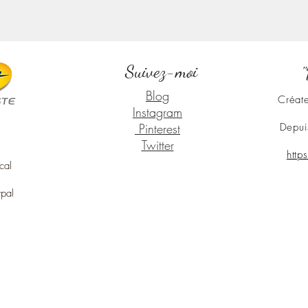
Suivez-moi
"
Blog
Créate
Instagram
Pinterest
Depui
Twitter
http
cal
ypal