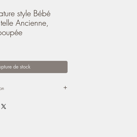
ture style Bébé
telle Ancienne,
poupée
upture de stock
ion
ur et du caractère unique de cette
xpédiée en Colissimo recommandé
re à la livraison).