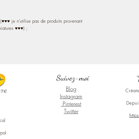
 (♥♥♥ je n'utilise pas de produits provenant
iatures ♥♥♥) ;
Suivez-moi
"
Blog
Créate
Instagram
Pinterest
Depui
Twitter
http
cal
ypal