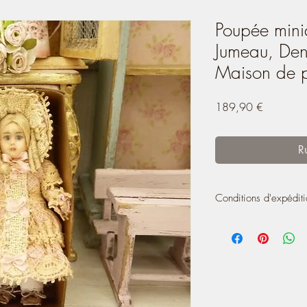
Poupée minia
Jumeau, Den
Maison de 
Prix
189,90 €
R
Conditions d'expédit
Compte tenu de la vale
création, elle sera e
(nécessitant une signatu