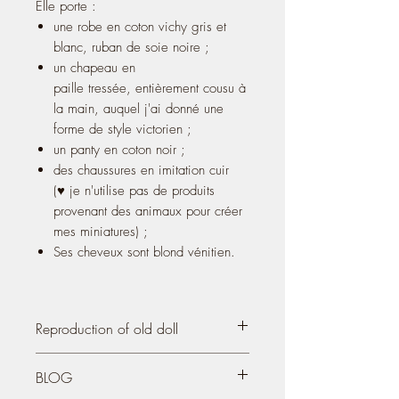
Elle porte :
une robe en coton vichy gris et
blanc, ruban de soie noire ;
un chapeau en
paille tressée, entièrement cousu à
la main, auquel j'ai donné une
forme de style victorien ;
un panty en coton noir ;
des chaussures en imitation cuir
(♥ je n'utilise pas de produits
provenant des animaux pour créer
mes miniatures) ;
Ses cheveux sont blond vénitien.
Reproduction of old doll
Reproduction of an old doll
, Bebe
BLOG
Jumeau style, scale 1/12.