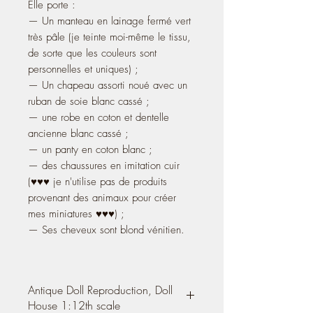
Elle porte :
— Un manteau en lainage fermé vert
très pâle (je teinte moi-même le tissu,
de sorte que les couleurs sont
personnelles et uniques) ;
— Un chapeau assorti noué avec un
ruban de soie blanc cassé ;
— une robe en coton et dentelle
ancienne blanc cassé ;
— un panty en coton blanc ;
— des chaussures en imitation cuir
(♥♥♥ je n'utilise pas de produits
provenant des animaux pour créer
mes miniatures ♥♥♥) ;
— Ses cheveux sont blond vénitien.
Antique Doll Reproduction, Doll
House 1:12th scale