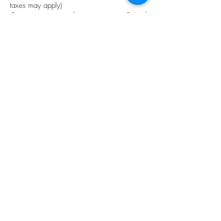
taxes may apply)
Options sécurisées de paiements par Paypal
Suivez-moi
Blog
Instagram
Pinterest
Twitter