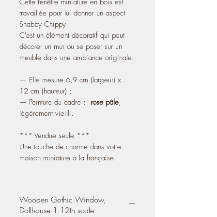
Cette fenêtre miniature en bois est
travaillée pour lui donner un aspect
Shabby Chippy.
C'est un élément décoratif qui peut
décorer un mur ou se poser sur un
meuble dans une ambiance originale.
— Elle mesure 6,9 cm (largeur) x
12 cm (hauteur) ;
— Peinture du cadre :
rose pâle
,
légèrement vieilli.
*** Vendue seule ***
Une touche de charme dans votre
maison miniature à la française.
Wooden Gothic Window,
Dollhouse 1:12th scale