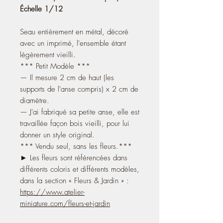
Échelle 1/12
Seau entièrement en métal, décoré
avec un imprimé, l'ensemble étant
légèrement vieilli.
*** Petit Modèle ***
— Il mesure 2 cm de haut (les
supports de l'anse compris) x 2 cm de
diamètre.
— J'ai fabriqué sa petite anse, elle est
travaillée façon bois vieilli, pour lui
donner un style original.
*** Vendu seul, sans les fleurs.***
► Les fleurs sont référencées dans
différents coloris et différents modèles,
dans la section « Fleurs & Jardin » :
https://www.atelier-
miniature.com/fleurs-et-jardin