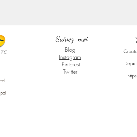
Suivez-moi
"
Blog
Créate
Instagram
Pinterest
Depui
Twitter
http
cal
ypal