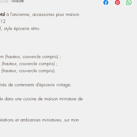
including lid) 0.82″
- Flour ("Farine"): 1.3 
tal
à l'ancienne, accessoires pour maison
including lid) 0.78″
- Coffee ("Café"): 1 cm
/12
including lid) 0.63″
, style épicerie rétro
— The designs are prin
containers.
An essential touch of c
dollhouse kitchen.
m (hauteur, couvercle compris) ;
 (hauteur, couvercle compris) ;
(hauteur, couvercle compris).
irés de contenants d’épicerie vintage.
e dans une cuisine de maison miniature de
éations et ambiances miniatures, sur mon