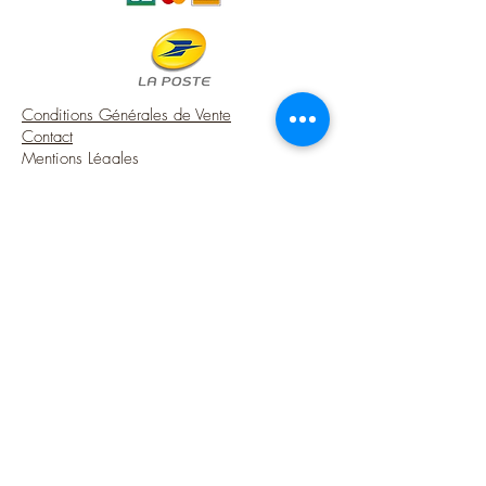
white and very slightly aged.
- It measures 3,9 cm (height) 1.53'' x 1.5
cm (diameter of the base) 0.59''
A touch of charm 100% made in France
Conditions Générales de Vente
for your French style miniature house.
Contact
Mentions Légales
USA Shipping (DDP) - Duties included (Local
taxes may apply)
Options sécurisées de paiements par Paypal
Suivez-moi
Blog