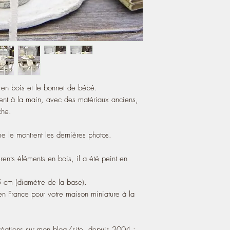
was painted in white, t
- It measures 3.9 cm (h
base) 0.59''
A touch of charm 100% 
miniature house.
 en bois et le bonnet de bébé.
ment à la main, avec des matériaux anciens,
che.
e le montrent les dernières photos.
rents éléments en bois, il a été peint en
 cm (diamètre de la base).
n France pour votre maison miniature à la
éations sur mon blog/site, depuis 2004 :