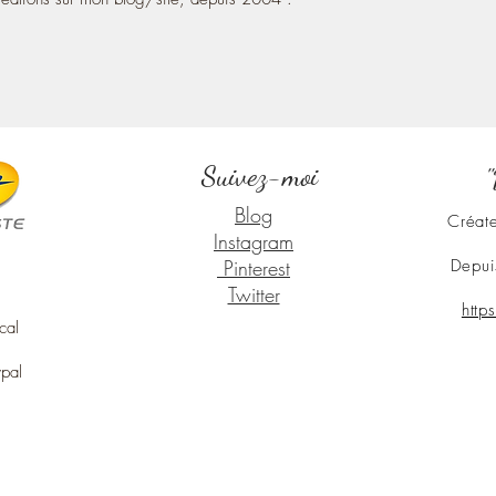
Suivez-moi
"
Blog
Créate
Instagram
Pinterest
Depui
Twitter
http
cal
ypal