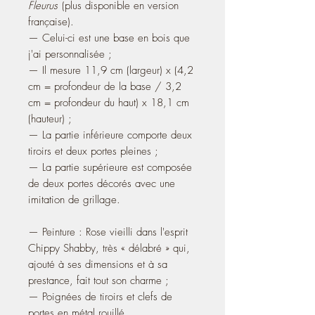
Fleurus
(plus disponible en version
française
).
— Celui-ci est une base en bois que
j'ai personn
alisée ;
— Il mesure 11,9 cm (largeur) x (4,2
cm = profondeur de la base / 3,2
cm = profondeur du haut) x 18,1 cm
(hauteur) ;
— La partie inférieure comporte deux
tiroirs et deux portes pleines ;
— La partie supérieure est composée
de deux portes décorés avec une
imitation de grillage.
— Peinture : Rose vieilli dans l'esprit
Chippy Shabby, très « délabré » qui,
ajouté à ses dimensions et à sa
prestance, fait tout son charme ;
— Poignées de tiroirs et clefs de
portes en métal rouillé.