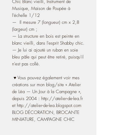
Chic Blanc vieilli, Instrument de
Musique, Maison de Poupée à
l'échelle 1/12
— Il mesure 7 (longueur) cm x 2,8
(largeur) cm ;
— La structure en bois est peinte en
blanc vieilli, dans l'esprit Shabby chic.
— Je lui ai ajouté un ruban en soie
bleu pâle qui peut être retiré, puisqu'il
n'est pas collé.
♥ Vous pouvez également voir mes
créations sur mon blog/site « Atelier
de Léa — Un Jour à la Campagne »,
depuis 2004 : http://atelier-de-lea.fr
et http://atelier-de-lea.blogspot.com
BLOG DÉCORATION, BROCANTE
MINIATURE, CAMPAGNE CHIC