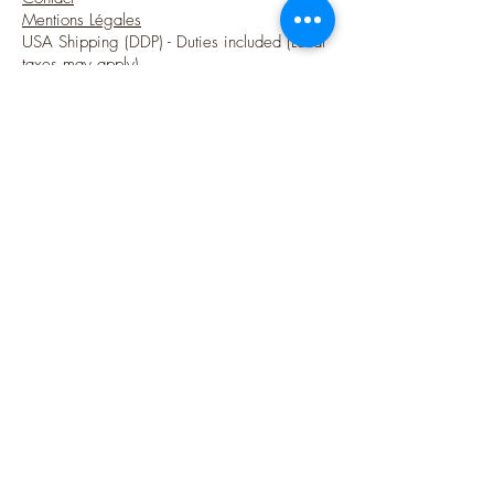
Mentions Légales
USA Shipping (DDP) - Duties included (Local
taxes may apply)
Options sécurisées de paiements par Paypal
Suivez-moi
Blog
Instagram
Pinterest
Twitter