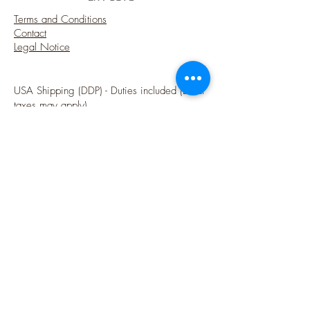
Terms and Conditions
Contact
Legal Notice
USA Shipping (DDP) - Duties included (Local
taxes may apply)
Options sécurisées de paiements par Paypal
Follow me
Blog
instagram