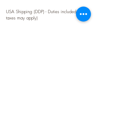
USA Shipping (DDP) - Duties included (Local
taxes may apply)
Options sécurisées de paiements par Paypal
Follow me
Blog
instagram
Pinterest
Twitter