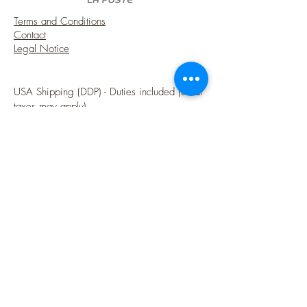
Terms and Conditions
Contact
Legal Notice
USA Shipping (DDP) - Duties included (Local
taxes may apply)
Options sécurisées de paiements par Paypal
Follow me
Blog
instagram