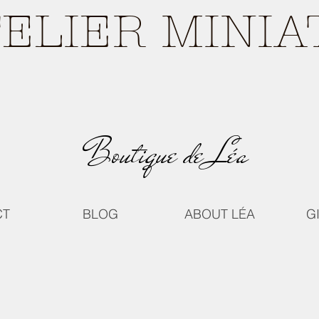
TELIER MINI
Boutique de Léa
CT
BLOG
ABOUT LÉA
G