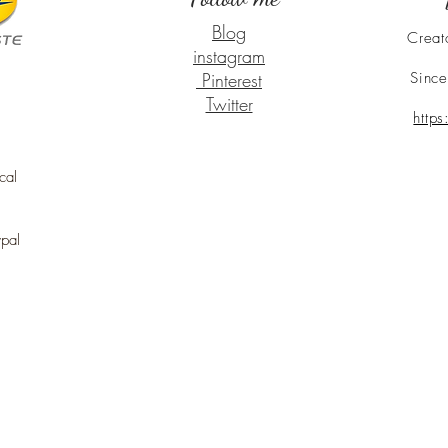
Blog
Creat
instagram
Pinterest
Since
Twitter
http
cal
ypal