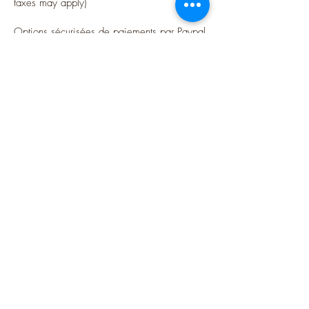
taxes may apply)
Options sécurisées de paiements par Paypal
Follow me
Blog
instagram
Pinterest
Twitter