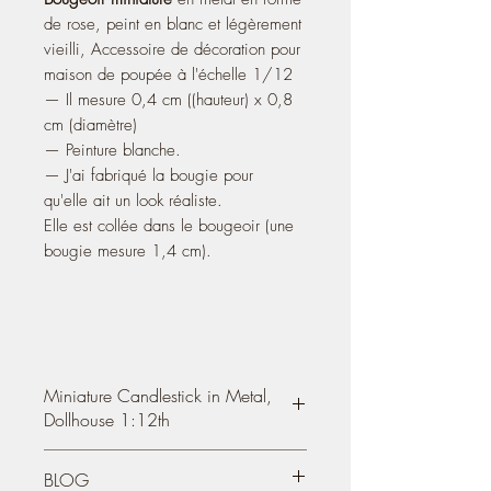
de rose, peint en blanc et légèrement
vieilli, Accessoire de décoration pour
maison de poupée à l'échelle 1/12
— Il mesure 0,4 cm ((hauteur) x 0,8
cm (diamètre)
— Peinture blanche.
— J'ai fabriqué la bougie pour
qu'elle ait un look réaliste.
Elle est collée dans le bougeoir (une
bougie mesure 1,4 cm).
Miniature Candlestick in Metal,
Dollhouse 1:12th
Miniature candlestick in metal in the
BLOG
shape of a rose
, painted in white and