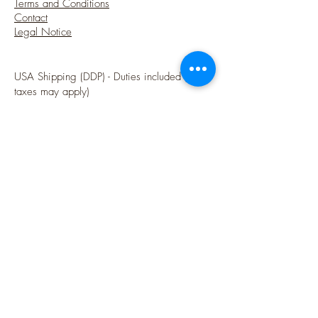
Terms and Conditions
Contact
Legal Notice
USA Shipping (DDP) - Duties included (Local
taxes may apply)
Options sécurisées de paiements par Paypal
Follow me
Blog
instagram
Pinterest