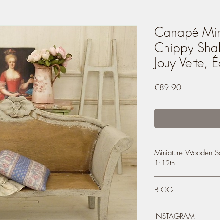
Canapé Mini
Chippy Shab
Jouy Verte, 
Price
€89.90
Miniature Wooden S
1:12th
Miniature Wooden So
BLOG
Gustavian Gray, French 
1/12
You can see most of m
This sofa is all wood.
INSTAGRAM
2004: