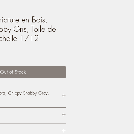
ature en Bois,
by Gris, Toile de
Échelle 1/12
Out of Stock
ofa, Chippy Shabby Gray,
fa
, Chippy Shabby, Antique
toile, Dollhouse Furniture, Scale
y creations on my Blog/Website, since