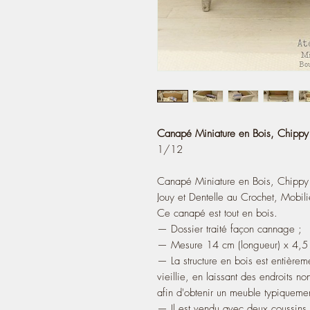
Canapé Miniature en Bois, Chippy 
1/12
Canapé Miniature en Bois, Chippy S
Jouy et Dentelle au Crochet, Mobi
Ce canapé est tout en bois.
— Dossier traité façon cannage ;
— Mesure 14 cm (longueur) x 4,5 
— La structure en bois est entièreme
vieillie, en laissant des endroits n
afin d'obtenir un meuble typiquem
— Il est vendu avec deux coussins f