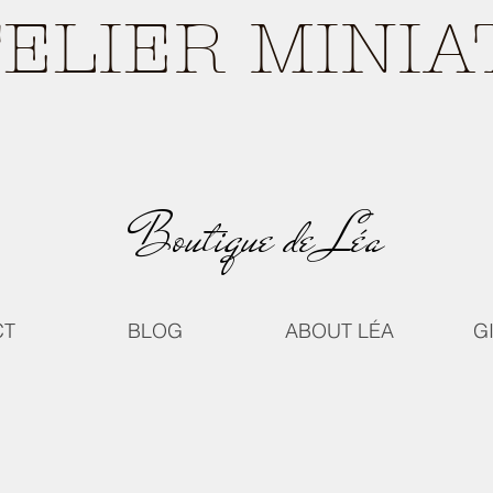
TELIER MINI
Boutique de Léa
CT
BLOG
ABOUT LÉA
G