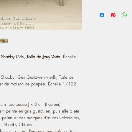
- It measures 14 cm (le
https://atelier-de-lea
x 8 cm (height) 3.15 ''
https://www.instagram
- The wooden structure 
then it has been aged,
of voluntary wear, in o
Chippy furniture.
- It is sold with two 
Jouy toile printed on a 
Provencal pattern also 
Shabby Gris, Toile de Jouy Verte
, Échelle
♥ ♥ ♥ It's a unique pie
*** Sold with both cu
habby, Gris Gustavien vieilli, Toile de
lier de maison de poupée, Échelle 1/122
cm (profondeur) x 8 cm (hauteur)
nt peinte en gris gustavien, puis elle a été
on peints et des marques d'usures volontaires,
ent Shabby Chippy.
aits à la main, l'un avec une toile de Jouy