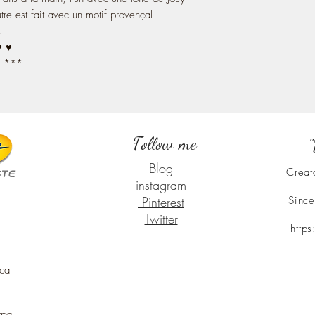
utre est fait avec un motif provençal
.
 ♥ ♥
. ***
Follow me
"
Blog
Creat
instagram
Pinterest
Since
Twitter
http
cal
ypal