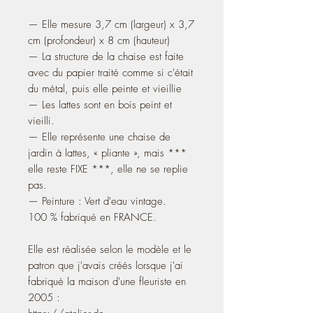
— Elle mesure 3,7 cm (largeur) x 3,7
cm (profondeur) x 8 cm (hauteur)
— La structure de la chaise est faite
avec du papier traité comme si c'était
du métal, puis elle peinte et vieillie
— Les lattes sont en bois peint et
vieilli.
— Elle représente une chaise de
jardin à lattes, « pliante », mais ***
elle reste FIXE ***, elle ne se replie
pas.
— Peinture : Vert d'eau vintage.
100 % fabriqué en FRANCE.
Elle est réalisée selon le modèle et le
patron que j'avais créés lorsque j'ai
fabriqué la maison d'une fleuriste en
2005 :