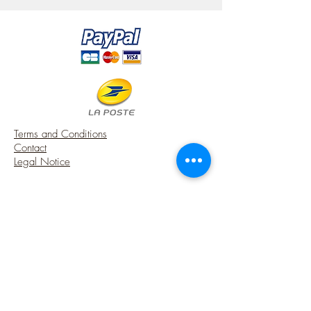
"folding", but *** it remains FIXED ***,
it does not fold up.
- Painting: Vintage aqua green.
100% made in FRANCE.
It is made according to the model and
the pattern that I had created when I
made the house of a florist in 2005:
https://atelier-de-
lea.blogspot.fr/search/label/Maison%2
Terms and Conditions
Fmagasin%20d%27une%20fleuriste
Contact
For the outside, a veranda, or a romantic
Legal Notice
winter garden ...
https://atelier-de-
lea.blogspot.fr/2012/08/le-jardin-
USA Shipping (DDP) - Duties included (Local
dhiver-interieur.html
taxes may apply)
A touch of charm 100 % made in
FRANCE, for your French style miniature
Options sécurisées de paiements par Paypal
house.
! Note that my workshop is smoke-free !