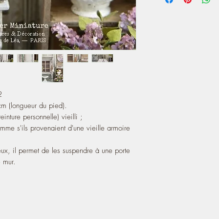
https://atelier-de-lea
2
m (longueur du pied).
inture personnelle) vieilli ;
mme s'ils provenaient d'une vieille armoire
.
eux, il permet de les suspendre à une porte
 mur.