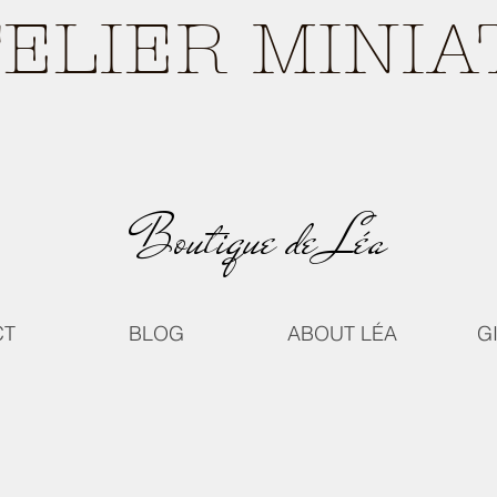
TELIER MINI
Boutique de Léa
CT
BLOG
ABOUT LÉA
G