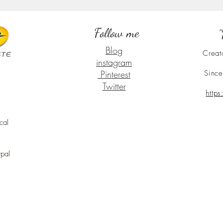
Follow me
"
Blog
Creat
instagram
Pinterest
Since
Twitter
http
cal
ypal