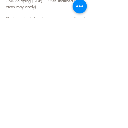
USA Shipping (DDP) - Duties included (Local
taxes may apply)
Options sécurisées de paiements par Paypal
Follow me
Blog
instagram
Pinterest
Twitter