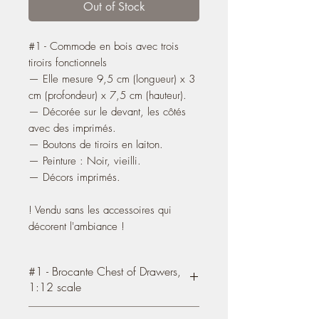
Out of Stock
#1 - Commode en bois avec trois
tiroirs fonctionnels
— Elle mesure 9,5 cm (longueur) x 3
cm (profondeur) x 7,5 cm (hauteur).
— Décorée sur le devant, les côtés
avec des imprimés.
— Boutons de tiroirs en laiton.
— Peinture : Noir, vieilli.
— Décors imprimés.
! Vendu sans les accessoires qui
décorent l'ambiance !
#1 - Brocante Chest of Drawers,
1:12 scale
#1 - Wooden chest
with three functional