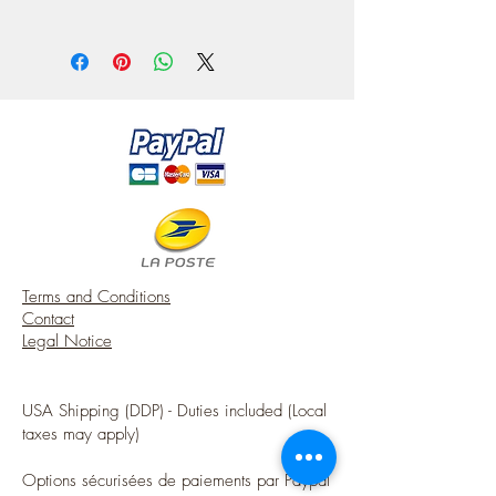
https://atelier-de-lea.blogspot.com/
base) 0.47''
- They are entirely hand painted, in pastel
https://www.instagram.com/atelier.mini
tones predominantly pink and blue, then
ature/
slightly aged, which makes each model
unique.
Terms and Conditions
Contact
Legal Notice
USA Shipping (DDP) - Duties included (Local
taxes may apply)
Options sécurisées de paiements par Paypal