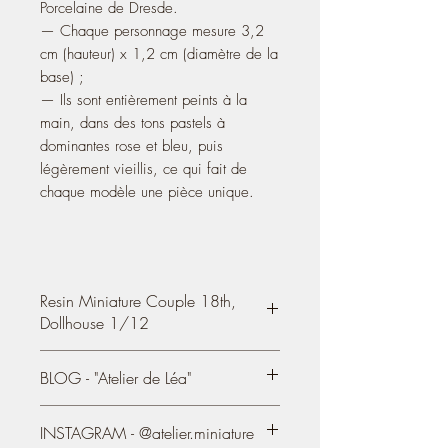
Porcelaine de Dresde.
— Chaque personnage mesure 3,2
cm (hauteur) x 1,2 cm (diamètre de la
base) ;
— Ils sont entièrement peints à la
main, dans des tons pastels à
dominantes rose et bleu, puis
légèrement vieillis, ce qui fait de
chaque modèle une pièce unique.
Resin Miniature Couple 18th,
Dollhouse 1/12
Couple of statuettes
, resin, hand painted
BLOG - "Atelier de Léa"
so as to imitate the 18th Dresden
Porcelain
You can see my creations on my
- Each character measures 3.2 cm
INSTAGRAM - @atelier.miniature
blog/Website, since 2004:
(height) 1.26'' x 1.2 cm (diameter of the