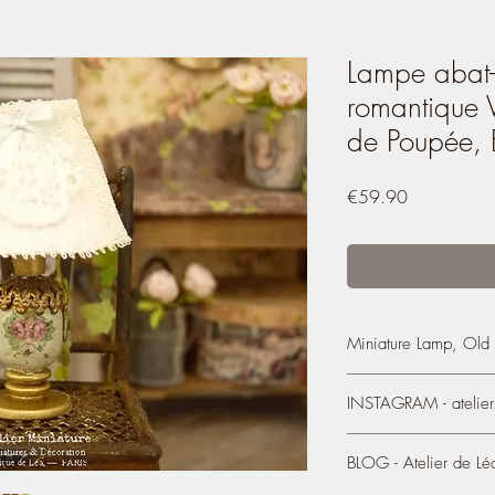
Lampe abat-j
romantique 
de Poupée, 
Price
€59.90
Miniature Lamp, Old 
Miniature Lamp, Old L
INSTAGRAM - atelier.
WATER GREEN
Decorative metal lamp
BLOG - Atelier de Lé
https://www.instagram
- It measures 5 cm in h