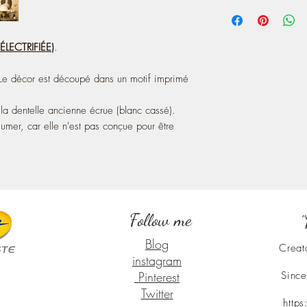
- The foot is painted w
You also can see most
pattern printed on pape
online since 2004:
- The lampshade is made
http://atelier-de-lea.
LECTRIFIÉE
)
.
!!! ► This lamp cannot 
electrified.
! ♥ Sold without the de
 Le décor est découpé dans un motif imprimé
♥ Note that my worksh
la dentelle ancienne écrue (blanc cassé).
umer, car elle n'est pas conçue pour être
Follow me
"
Blog
Creat
instagram
Pinterest
Since
Twitter
http