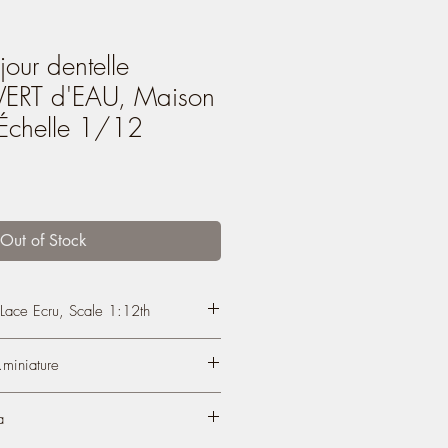
our dentelle
VERT d'EAU, Maison
Échelle 1/12
Out of Stock
Lace Ecru, Scale 1:12th
ace Ecru, Romantic Lampshade,
miniature
(NOT ELECTRIFIED),
old lace ecru
a
.com/atelier.miniature/
eight 1.96''.