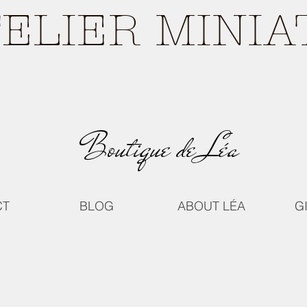
TELIER MINI
Boutique de Léa
CT
BLOG
ABOUT LÉA
G