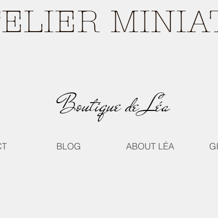
TELIER MINI
Boutique de Léa
CT
BLOG
ABOUT LÉA
G