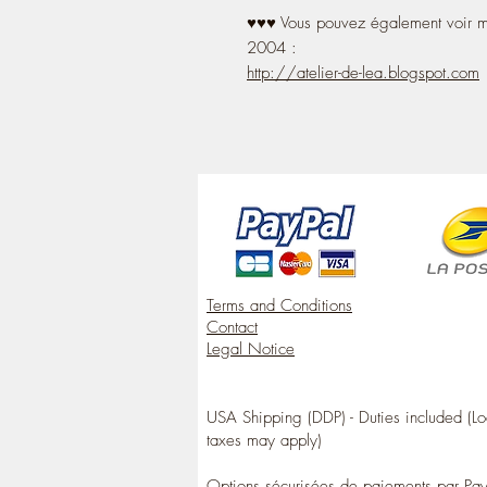
♥♥♥ Vous pouvez également voir me
2004 :
http://atelier-de-lea.blogspot.com
Terms and Conditions
Contact
Legal Notice
USA Shipping (DDP) - Duties included (Lo
taxes may apply)
Options sécurisées de paiements par Pa