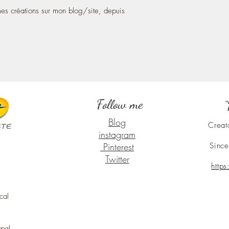
s créations sur mon blog/site, depuis
Follow me
"
Blog
Creat
instagram
Pinterest
Since
Twitter
http
cal
ypal