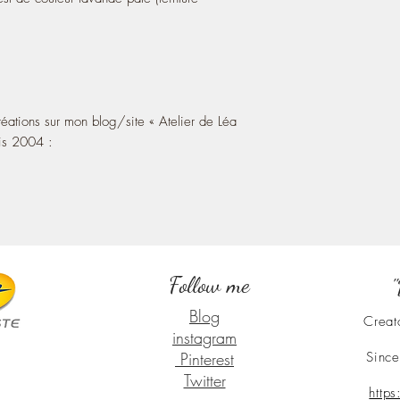
ations sur mon blog/site « Atelier de Léa
is 2004 :
Follow me
"
Blog
Creat
instagram
Pinterest
Since
Twitter
http