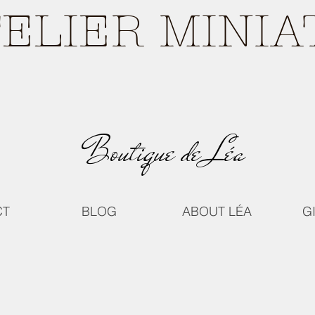
TELIER MINI
Boutique de Léa
CT
BLOG
ABOUT LÉA
G