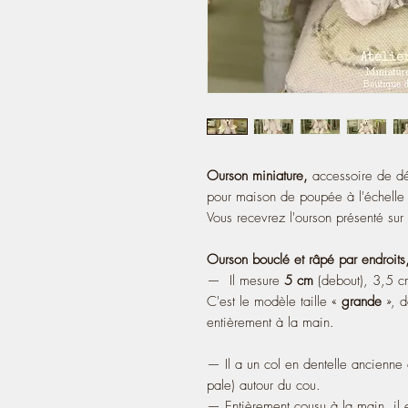
Ourson miniature,
accessoire de dé
pour maison de poupée à l'échell
Vous recevrez l'ourson présenté sur 
Ourson bouclé et râpé par endroits, a
— Il mesure
5 cm
(debout), 3,5 cm
C'est le modèle taille «
grande
», 
entièrement à la main.
— Il a un col en dentelle ancienne 
pale) autour du cou.
— Entièrement cousu à la main, il e