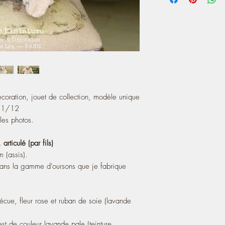
- It has an old shield l
(pale lavender) around
- Entirely sewn by hand,
***!!! SOLD ALONE !
A touch of charm 100% 
miniature house.
! Note that my worksho
coration, jouet de collection, modèle unique
e 1/12
les photos.
rticulé (par fils)
 (assis).
dans la gamme d'oursons que je fabrique
écue, fleur rose et ruban de soie (lavande
st de couleur lavande pale (teinture