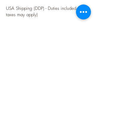
USA Shipping (DDP) - Duties included (Local
taxes may apply)
Options sécurisées de paiements par Paypal
Follow me
Blog
instagram
Pinterest
Twitter