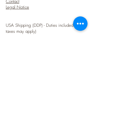
Contact
Legal Notice
USA Shipping (DDP) - Duties included (Local
taxes may apply)
Options sécurisées de paiements par Paypal
Follow me
Blog
instagram
Pinterest
Twitter