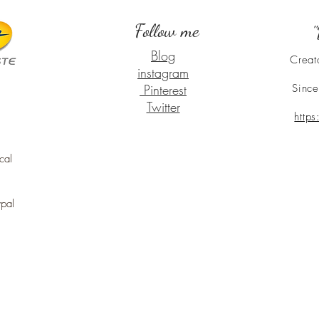
Follow me
"
Blog
Creat
instagram
Pinterest
Since
Twitter
http
cal
ypal