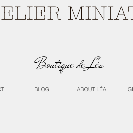
TELIER MINI
Boutique de Léa
CT
BLOG
ABOUT LÉA
G