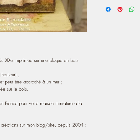
- It has a clip on the
You can also see my cr
- The painting is print
2004:
https://atelier-de-lea
A touch of charm 100%
house in the French.
du XIXe imprimée sur une plaque en bois
hauteur) ;
et peut être accroché à un mur ;
ée sur le bois.
n France pour votre maison miniature à la
créations sur mon blog/site, depuis 2004 :