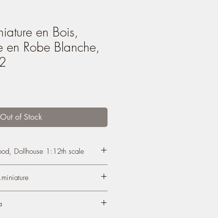
iature en Bois,
 en Robe Blanche,
12
Out of Stock
ood, Dollhouse 1:12th scale
 Lady in White Dress 19th
miniature
uction on a wooden plate (linden)
.com/atelier.miniature/
a
th) 1.57'' x 5 cm (height) 1.96'';