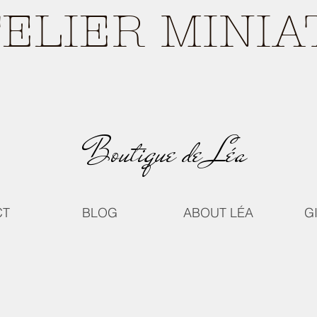
TELIER MINI
Boutique de Léa
CT
BLOG
ABOUT LÉA
G