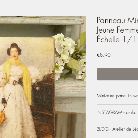
Panneau Min
Jeune Femme
Échelle 1/
Price
€8.90
Miniature panel in w
Miniature panel, Young
INSTAGRAM - atelier.
century,
printed reprod
3 mm thick 0.12''.
https://www.instagram
BLOG - Atelier de Lé
- It measures 4 cm (wid