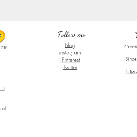
Follow me
"
Blog
Creat
instagram
Pinterest
Since
Twitter
http
cal
ypal