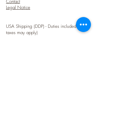
Contact
Legal Notice
USA Shipping (DDP) - Duties included (Local
taxes may apply)
Options sécurisées de paiements par Paypal
Follow me
Blog
instagram
Pinterest
Twitter