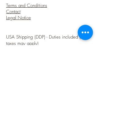
Terms and Conditions
Contact
Legal Notice
USA Shipping (DDP) - Duties included (Local
taxes may apply)
Options sécurisées de paiements par Paypal
Follow me
Blog
instagram