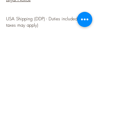
USA Shipping (DDP) - Duties included (Local
taxes may apply)
Options sécurisées de paiements par Paypal
Follow me
Blog
instagram
Pinterest
Twitter