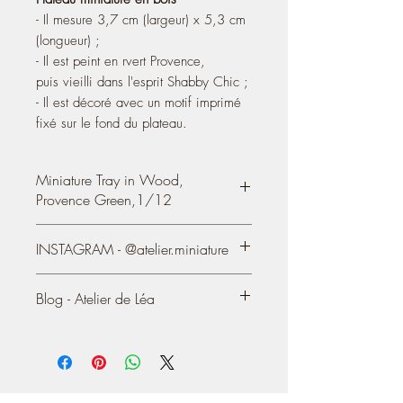
- Il mesure 3,7 cm (largeur) x 5,3 cm
(longueur) ;
- Il est peint en rvert Provence,
puis vieilli dans l'esprit Shabby Chic ;
- Il est décoré avec un motif imprimé
fixé sur le fond du plateau.
Miniature Tray in Wood,
Provence Green,1/12
Miniature Tray in wood
, dollhouse
INSTAGRAM - @atelier.miniature
1:12th scale
Wooden tray decorated with a print.
https://www.instagram.com/atelier.mini
- It measures 5 cm (length) 1.97'' x 3.5
Blog - Atelier de Léa
ature/
cm (width) 1.38''
- Paint: Provence green, aged in the
You also can see most of my creations on
Shabby Chic style.
my Blog / Website, online since 2004:
- The decor is printed, then fixed on the
https://atelier-de-lea.blogspot.com
wood.