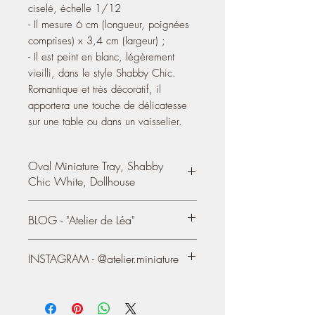
ciselé, échelle 1/12
- Il mesure 6 cm (longueur, poignées
comprises) x 3,4 cm (largeur) ;
- Il est peint en blanc, légèrement
vieilli, dans le style Shabby Chic.
Romantique et très décoratif, il
apportera une touche de délicatesse
sur une table ou dans un vaisselier.
Oval Miniature Tray, Shabby
Chic White, Dollhouse
Oval metal tray
, finely chiseled, 1:12th
BLOG - "Atelier de Léa"
scale
You can see my creations on my
- It measures 6 cm (length, including
INSTAGRAM - @atelier.miniature
blog/Website, since 2004:
handles) 2.36'' x 3.4 cm (width) 1.34''
https://atelier-de-lea.blogspot.com/
- It is painted white, slightly aged, in the
Shabby Chic style.
https://www.instagram.com/atelier.mini
ature/