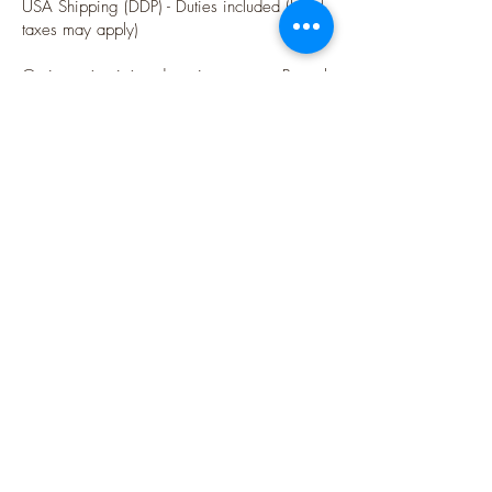
USA Shipping (DDP) - Duties included (Local
taxes may apply)
Options sécurisées de paiements par Paypal
Follow me
Blog
instagram
Pinterest
Twitter