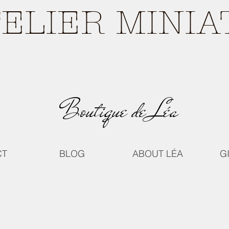
TELIER MINI
Boutique de Léa
CT
BLOG
ABOUT LÉA
G