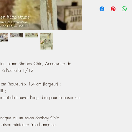
- The hinge which asse
You can see most of my
to put it on a piece of 
miniature, on my blog
https://atelier-de-lea
It can decorate a rom
linvingroom.
A touch of charm in yo
étal, blanc Shabby Chic, Accessoire de
 à l'échelle 1/12
m (hauteur) x 1,4 cm (largeur) ;
li ;
met de trouver l'équilibre pour le poser sur
antique ou un salon Shabby Chic.
ison miniature à la française.