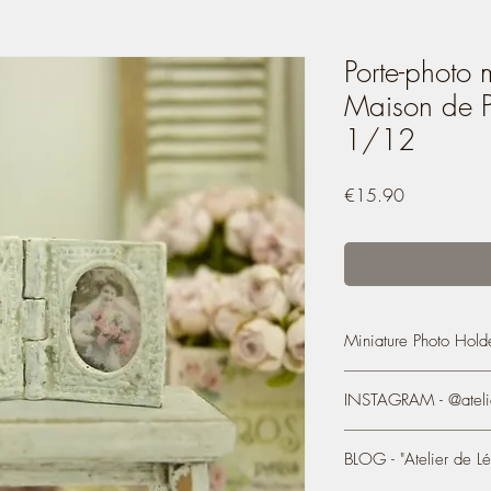
Porte-photo 
Maison de P
1/12
Price
€15.90
Miniature Photo Hold
Double Metal Miniatur
INSTAGRAM - @atelie
Dollhouse Decorating
- Each photo holder m
https://www.instagram
(width) 0.55''
BLOG - "Atelier de Lé
- Paint: White, slightly