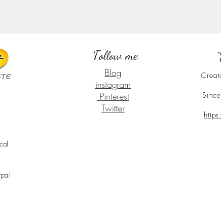
Follow me
"
Blog
Creat
instagram
Pinterest
Since
Twitter
http
cal
ypal