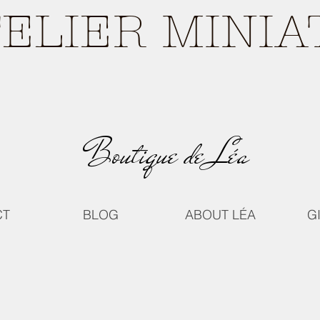
TELIER MINI
Boutique de Léa
CT
BLOG
ABOUT LÉA
G