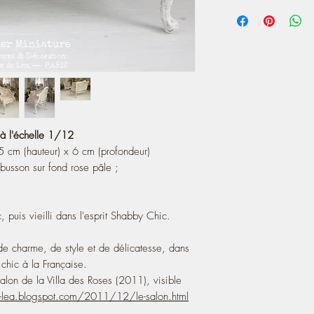
background
https://www.instagram
- Pinkish beige braid.
- Wooden structure pain
Shabby Chic.
I had created this model
Roses" (2011), visible
https://atelier-de-l
salon.html
, à l'échelle 1/12
,5 cm (hauteur) x 6 cm (profondeur)
This sofa will bring a l
French miniature chic
busson sur fond rose pâle ;
, puis vieilli dans l'esprit Shabby Chic.
 charme, de style et de délicatesse, dans
chic à la Française.
alon de la Villa des Roses (2011), visible
de-lea.blogspot.com/2011/12/le-salon.html