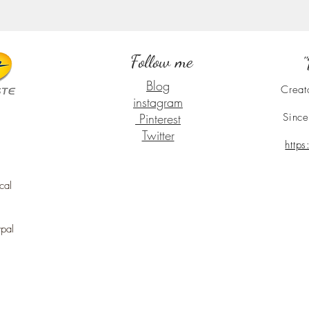
Follow me
"
Blog
Creat
instagram
Pinterest
Since
Twitter
http
cal
ypal