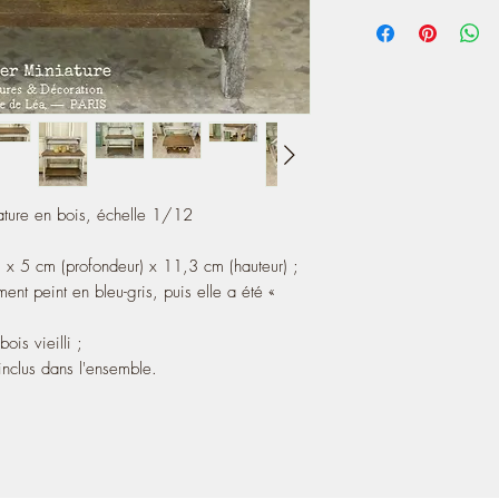
has been "dirty" and a
https://www.instagram
- The top and the shel
- The three terracotta p
iature en bois, échelle 1/12
x 5 cm (profondeur) x 11,3 cm (hauteur) ;
ment peint en bleu-gris, puis elle a été «
ois vieilli ;
 inclus dans l'ensemble.