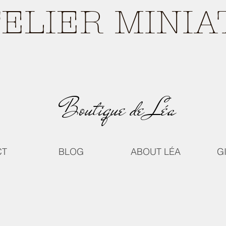
TELIER MINI
Boutique de Léa
CT
BLOG
ABOUT LÉA
G