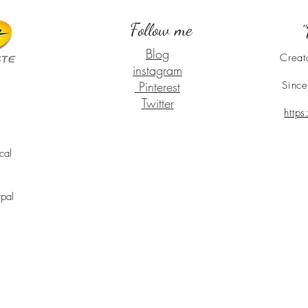
Follow me
"
Blog
Creat
instagram
Pinterest
Since
Twitter
http
cal
ypal