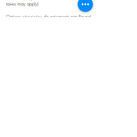
taxes may apply)
Options sécurisées de paiements par Paypal
Follow me
Blog
instagram
Pinterest
Twitter