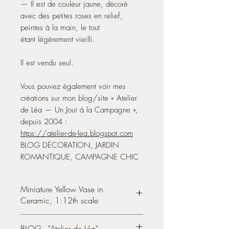
— Il est de couleur jaune, décoré
avec des petites roses en relief,
peintes à la main, le tout
étant légèrement vieilli.
Il est vendu seul.
Vous pouvez également voir mes
créations sur mon blog/site « Atelier
de Léa — Un Jour à la Campagne »,
depuis 2004 :
https://atelier-de-lea.blogspot.com
BLOG DÉCORATION, JARDIN
ROMANTIQUE, CAMPAGNE CHIC
Miniature Yellow Vase in
Ceramic, 1:12th scale
Miniature yellow vase in ceramic,
doll
BLOG - "Atelier de Léa"