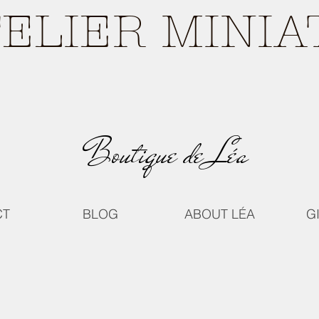
TELIER MINI
Boutique de Léa
CT
BLOG
ABOUT LÉA
G