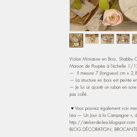
Violon Miniature en Bois, Shabby Ch
Maison de Poupée à l'échelle 1/1
— Il mesure 7 (longueur) cm x 2,8 
— La structure en bois est peinte en
— Je lui ai ajouté un ruban en soie b
pas collé.
♥ Vous pouvez également voir mes 
Léa — Un Jour à la Campagne », dep
http://atelier-de-lea.blogspot.com
BLOG DÉCORATION, BROCANTE