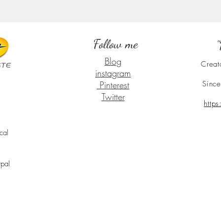
Follow me
"
Blog
Creat
instagram
Pinterest
Since
Twitter
http
cal
ypal