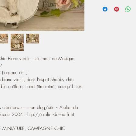
- I added a pale blue s
You also can see most 
since it is not glued.
Website, online since
A touch of charm from F
https://atelier-de-lea
house.
♥ Note that my worksh
ic Blanc vieilli, Instrument de Musique,
2
(largeur) cm ;
 blanc vieilli, dans l'esprit Shabby chic.
leu pâle qui peut être retiré, puisqu'il n'est
créations sur mon blog/site « Atelier de
uis 2004 : http://atelier-de-lea.fr et
 MINIATURE, CAMPAGNE CHIC