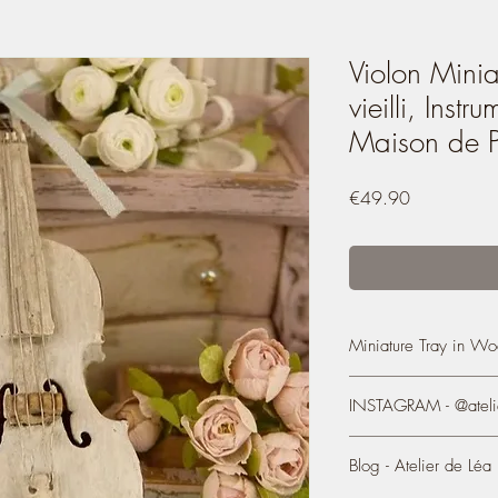
Violon Minia
vieilli, Inst
Maison de 
Price
€49.90
Miniature Tray in Wo
Miniature Wooden Vio
INSTAGRAM - @atelie
Musical Instrument, 1
- It measures 7 cm (len
- The wooden structure 
Blog - Atelier de Léa
Shabby chic spirit.